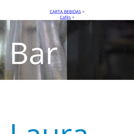
CARTA BEBIDAS
>
Cafés
>
Bar
Restaura
Laura